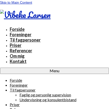
Skip to Main Content
Forside
Foreninger
Til fagpersoner
Priser
Referencer
Om mig
Kontakt
Menu
Forside
Foreninger
Til fagpersoner
Faglig og personlig supervision
Undervisning og konsulentbistand
Priser