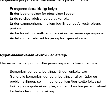
En gennemgang af sager kan have fokus på blandt andet:
Er sagerne tilstrækkeligt belyst
Er der begrundelser for afgørelser i sagen
Er de retslige ydelser vurderet korrekt
Er der sammenhæng mellem bevillinger og Ankestyrelsens
praksis
Andre forvaltningsretlige og retssikkerhedsmæssige aspekter
Andet som er relevant for jer og for typen af sager
Opgavebeskrivelsen laver vi i en dialog.
I får en samlet rapport og tilbagemelding som fx kan indeholde:
Bemærkninger og anbefalinger til den enkelte sag
Generelle bemærkninger og anbefalinger af områder og
problemstillinger, som I med fordel kan /bør sætte fokus på
Fokus på de gode eksempler, som evt. kan bruges som afsæt
for fælles læring og udvikling